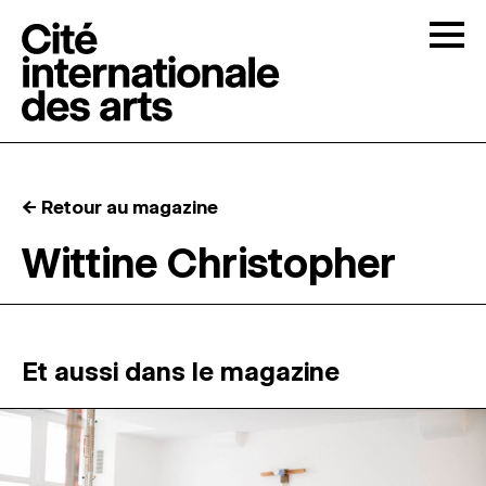
Skip to content
Togg
APPELS À CANDIDATURES
← Retour au magazine
LA CITÉ
↓
Wittine Christopher
RÉSIDENCES
↓
ATELIERS OUVERTS
Et aussi dans le magazine
PROGRAMMATION