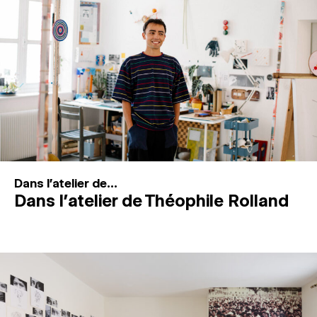
MAGAZINE
ESPACES DE PRATIQUE ARTISTIQUE
↓
Recherche
Connexion
↓
Dans l'atelier de...
Dans l’atelier de Théophile Rolland