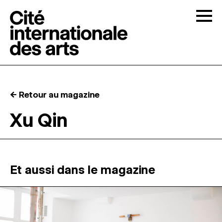
Skip to content
Togg
APPELS À CANDIDATURES
← Retour au magazine
LA CITÉ
↓
Xu Qin
RÉSIDENCES
↓
ATELIERS OUVERTS
Et aussi dans le magazine
PROGRAMMATION