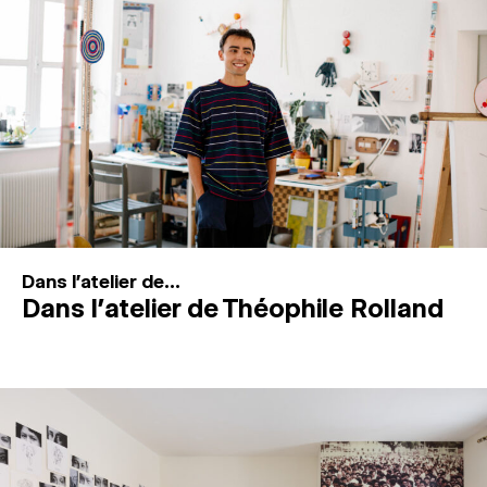
MAGAZINE
ESPACES DE PRATIQUE ARTISTIQUE
↓
Recherche
Connexion
↓
Dans l'atelier de...
Dans l’atelier de Théophile Rolland