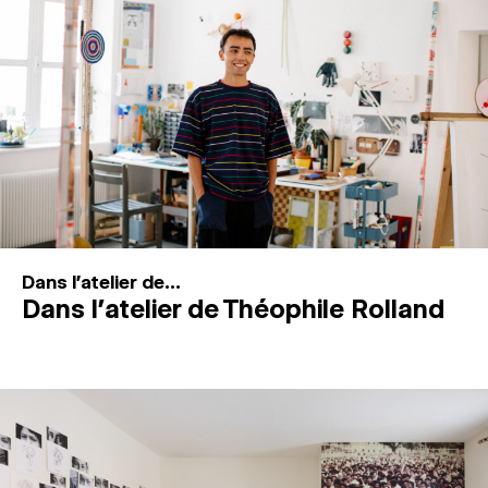
MAGAZINE
ESPACES DE PRATIQUE ARTISTIQUE
↓
Recherche
Connexion
↓
Dans l'atelier de...
Dans l’atelier de Théophile Rolland