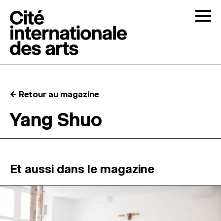
Skip to content
Togg
APPELS À CANDIDATURES
← Retour au magazine
LA CITÉ
↓
Yang Shuo
RÉSIDENCES
↓
ATELIERS OUVERTS
Et aussi dans le magazine
PROGRAMMATION