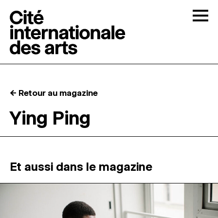
Skip to content
Togg
APPELS À CANDIDATURES
← Retour au magazine
LA CITÉ
↓
Ying Ping
RÉSIDENCES
↓
ATELIERS OUVERTS
Et aussi dans le magazine
PROGRAMMATION