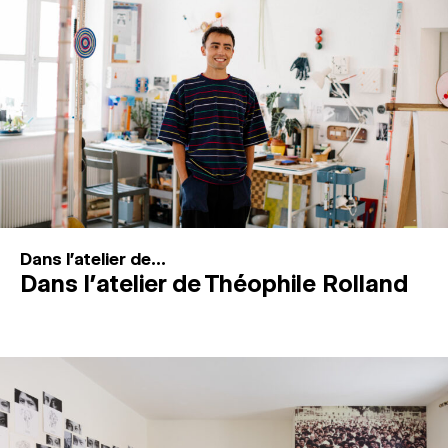
MAGAZINE
ESPACES DE PRATIQUE ARTISTIQUE
↓
Recherche
Connexion
↓
Dans l'atelier de...
Dans l’atelier de Théophile Rolland