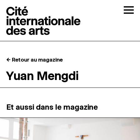
Skip to content
Togg
APPELS À CANDIDATURES
← Retour au magazine
LA CITÉ
↓
Yuan Mengdi
RÉSIDENCES
↓
ATELIERS OUVERTS
Et aussi dans le magazine
PROGRAMMATION