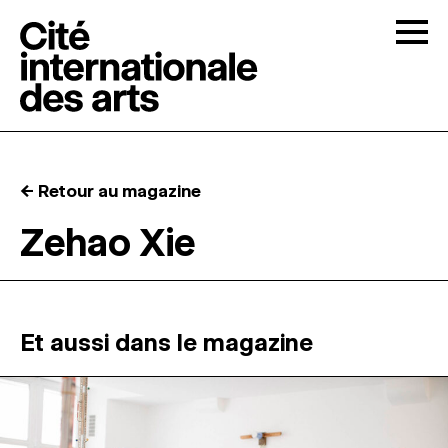
Skip to content
Togg
APPELS À CANDIDATURES
← Retour au magazine
LA CITÉ
↓
Zehao Xie
RÉSIDENCES
↓
ATELIERS OUVERTS
Et aussi dans le magazine
PROGRAMMATION