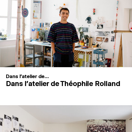
MAGAZINE
ESPACES DE PRATIQUE ARTISTIQUE
↓
Recherche
Connexion
↓
Dans l'atelier de...
Dans l’atelier de Théophile Rolland