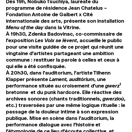
Dès 19h, Nobuko Tsuchiya, lauréate du
programme de résidence Jean Chatelus –
Fondation Antoine de Galbert x Cité
internationale des arts, présente son installation
Menu of the day
dans la Vitrine.
À 19h30, Zdenka Badovinac, co-commissaire de
l’exposition
Les Voix se lèvent
, accueille le public
pour une visite guidée de ce projet qui réunit une
vingtaine d’artistes partageant une ambition
commune : restituer la parole à celles et ceux à
qui elle a été confisquée.
À 20h30, dans l’auditorium, l’artiste Tilhenn
Klapper présente
Lament, auditórium
, une
1
performance située au croisement d’une
gwerz
bretonne
et du punk hardcore. Elle réactive des
archives sonores (chants traditionnels,
gwerzioù
,
etc.) traversées par une même logique rituelle : le
passage de la douleur intime à son expression
publique. Mise en scène dans l’auditorium, la
performance dialogue avec l’histoire et
l’étymologie de ce lieu d’écoute collective, et