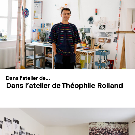
MAGAZINE
ESPACES DE PRATIQUE ARTISTIQUE
↓
Recherche
Connexion
↓
Dans l'atelier de...
Dans l’atelier de Théophile Rolland