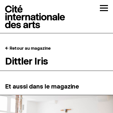
Skip to content
Togg
APPELS À CANDIDATURES
← Retour au magazine
LA CITÉ
↓
Dittler Iris
RÉSIDENCES
↓
ATELIERS OUVERTS
Et aussi dans le magazine
PROGRAMMATION